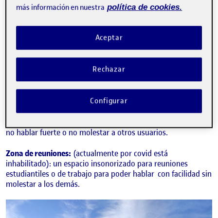
más información en nuestra
política de cookies.
pequeños con sus padres, amigos o profesores realizando la
interacción social y literaria a través de los libros.
Aceptar
Zona de informática:
para trabajar o informar mediante
ordenador e imprimir o escanear con las impresoras
haciendo pues una interacción entre dispositivos digitales y
Rechazar
usuario.
Zona de trabajo:
espacio para trabajar o reunirse
Configurar
interactuar con otras personas o dispositivos analógicos,
como por ejemplo; libros. Con un espacio tranquilo y
preparado para ello con mesas, sillas o sofás y normas como
no hablar fuerte o no molestar a otros usuarios.
Zona de reuniones:
(actualmente por covid está
inhabilitado): un espacio insonorizado para reuniones
estudiantiles o de trabajo para poder hablar con facilidad sin
molestar a los demás.