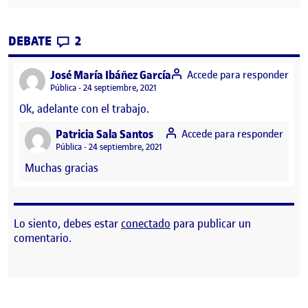
CONTRIBUTIONS
EN PEC 1: DISEÑO UNIVERSAL
DEBATE
2
says:
José María Ibáñez García
Accede para responder
Visibilidad:
Pública
24 septiembre, 2021
Ok, adelante con el trabajo.
says:
Patricia Sala Santos
Accede para responder
Visibilidad:
Pública
24 septiembre, 2021
Muchas gracias
Lo siento, debes estar
conectado
para publicar un
comentario.