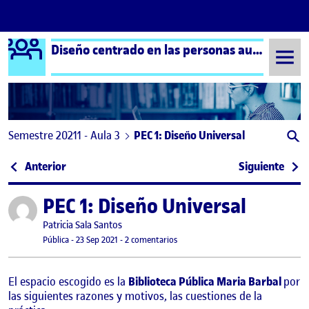
Logo Ágora
Diseño centrado en las personas aula 3
Saltar al contenido
Semestre 20211 - Aula 3
PEC 1: Diseño Universal
Navegación de entradas
: ¡Bienvenidos y bienvenidas!
: Prá
Anterior
Siguiente
PEC 1: Diseño Universal
Publicado por
Publicado por
Patricia Sala Santos
Visibilidad:
Fecha de publicación
24 septiembre, 2021 12:14 am
en PEC 1: Diseño Universal
Pública
-
23 Sep 2021
-
2 comentarios
El espacio escogido es la
Biblioteca Pública Maria Barbal
por
las siguientes razones y motivos, las cuestiones de la