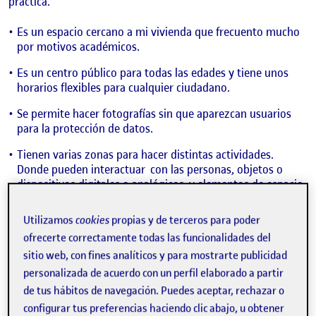
práctica.
Es un espacio cercano a mi vivienda que frecuento mucho
por motivos académicos.
Es un centro público para todas las edades y tiene unos
horarios flexibles para cualquier ciudadano.
Se permite hacer fotografías sin que aparezcan usuarios
para la protección de datos.
Tienen varias zonas para hacer distintas actividades.
Donde pueden interactuar con las personas, objetos o
dispositivos digitales o analógicos y elementos de espacio
para el ocio o para trabajar. Son las siguientes:
Utilizamos
cookies
propias y de terceros para poder
Zona de lectura:
para leer, informar y trabajar mediante la
ofrecerte correctamente todas las funcionalidades del
interacción de libros u otros usuarios.
sitio web, con fines analíticos y para mostrarte publicidad
Zona de multimedia:
para el ocio o trabajo mediante
personalizada de acuerdo con un perfil elaborado a partir
dispositivos digitales.
de tus hábitos de navegación. Puedes aceptar, rechazar o
configurar tus preferencias haciendo clic abajo, u obtener
Zona infantil:
para el ocio y educación para los más